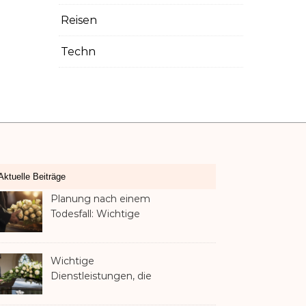
Reisen
Techn
Aktuelle Beiträge
Planung nach einem
Todesfall: Wichtige
Dienstleistungen, die jede
Familie in Betracht ziehen
sollte
Wichtige
Dienstleistungen, die
Familien nach dem