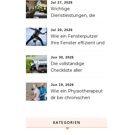
Familie in Betracht ziehen
Jul 27, 2026
sollte
Wichtige
Dienstleistungen, die
Familien nach dem
Verlust eines geliebten
Jul 20, 2026
Menschen helfen können
Wie ein Fensterputzer
Ihre Fenster effizient und
sicher reinigt
Jun 30, 2026
Die vollständige
Checkliste aller
Dienstleistungen, die Sie
nach einem Unfall
Jun 19, 2026
benötigen
Wie ein Physiotherapeut
dir bei chronischen
Schmerzen langfristig
helfen kann
KATEGORIEN