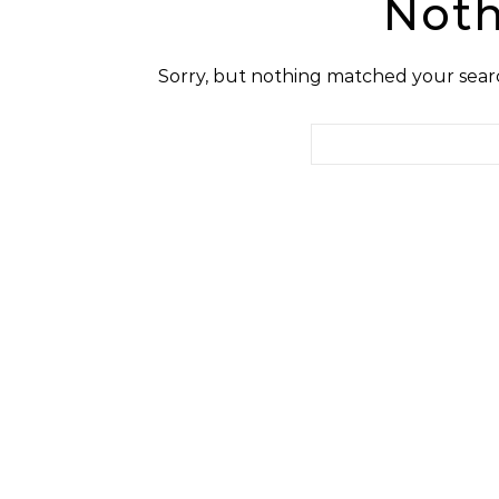
Noth
Sorry, but nothing matched your searc
Search for: