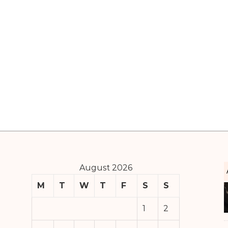
August 2026
M
T
W
T
F
S
S
1
2