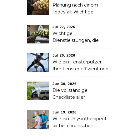
Planung nach einem
Todesfall: Wichtige
Dienstleistungen, die jede
Familie in Betracht ziehen
Jul 27, 2026
sollte
Wichtige
Dienstleistungen, die
Familien nach dem
Verlust eines geliebten
Jul 20, 2026
Menschen helfen können
Wie ein Fensterputzer
Ihre Fenster effizient und
sicher reinigt
Jun 30, 2026
Die vollständige
Checkliste aller
Dienstleistungen, die Sie
nach einem Unfall
Jun 19, 2026
benötigen
Wie ein Physiotherapeut
dir bei chronischen
Schmerzen langfristig
helfen kann