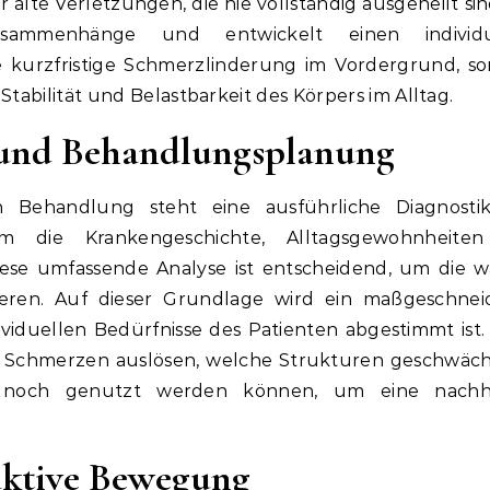
lte Verletzungen, die nie vollständig ausgeheilt sin
Zusammenhänge und entwickelt einen individu
ie kurzfristige Schmerzlinderung im Vordergrund, s
tabilität und Belastbarkeit des Körpers im Alltag.
k und Behandlungsplanung
n Behandlung steht eine ausführliche Diagnosti
m die Krankengeschichte, Alltagsgewohnheite
ese umfassende Analyse ist entscheidend, um die 
ieren. Auf dieser Grundlage wird ein maßgeschnei
ividuellen Bedürfnisse des Patienten abgestimmt ist.
 Schmerzen auslösen, welche Strukturen geschwäch
 noch genutzt werden können, um eine nachha
aktive Bewegung