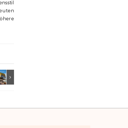
nsstil
peuten
höhere