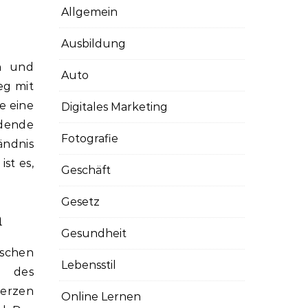
Allgemein
Ausbildung
Auto
eg mit
e eine
Digitales Marketing
idende
Fotografie
ändnis
st es,
Geschäft
Gesetz
n
Gesundheit
ischen
Lebensstil
n des
erzen
Online Lernen