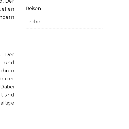
d. Der
Reisen
ellen
ondern
Techn
k. Der
n und
wahren
derter
 Dabei
t sind
ltige