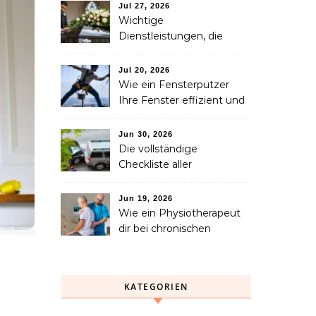
Familie in Betracht ziehen
Jul 27, 2026
sollte
Wichtige
Dienstleistungen, die
Familien nach dem
Verlust eines geliebten
Jul 20, 2026
Menschen helfen können
Wie ein Fensterputzer
Ihre Fenster effizient und
sicher reinigt
Jun 30, 2026
Die vollständige
Checkliste aller
Dienstleistungen, die Sie
nach einem Unfall
Jun 19, 2026
benötigen
Wie ein Physiotherapeut
dir bei chronischen
Schmerzen langfristig
helfen kann
KATEGORIEN