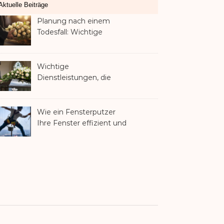
Aktuelle Beiträge
Planung nach einem
Todesfall: Wichtige
Dienstleistungen, die jede
Familie in Betracht ziehen
sollte
Wichtige
Dienstleistungen, die
Familien nach dem
Verlust eines geliebten
Menschen helfen können
Wie ein Fensterputzer
Ihre Fenster effizient und
sicher reinigt