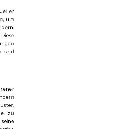
ueller
en, um
rdern.
 Diese
tungen
er und
hrener
ondern
ster,
lle zu
 seine