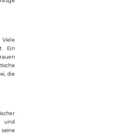
istige
 Viele
. Ein
trauen
tische
i, die
ischer
e und
 seine