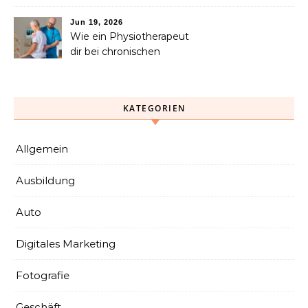
Dienstleistungen, die Sie
nach einem Unfall
Jun 19, 2026
benötigen
Wie ein Physiotherapeut
dir bei chronischen
Schmerzen langfristig
helfen kann
KATEGORIEN
Allgemein
Ausbildung
Auto
Digitales Marketing
Fotografie
Geschäft