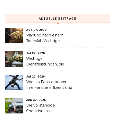
AKTUELLE BEITRÄGE
Aug 07, 2026
Planung nach einem
Todesfall: Wichtige
Dienstleistungen, die jede
Familie in Betracht ziehen
Jul 27, 2026
sollte
Wichtige
Dienstleistungen, die
Familien nach dem
Verlust eines geliebten
Jul 20, 2026
Menschen helfen können
Wie ein Fensterputzer
Ihre Fenster effizient und
sicher reinigt
Jun 30, 2026
Die vollständige
Checkliste aller