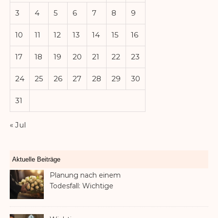
3
4
5
6
7
8
9
10
11
12
13
14
15
16
17
18
19
20
21
22
23
24
25
26
27
28
29
30
31
« Jul
Aktuelle Beiträge
Planung nach einem
Todesfall: Wichtige
Dienstleistungen, die jede
Familie in Betracht ziehen
sollte