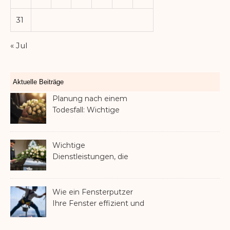
31
« Jul
Aktuelle Beiträge
Planung nach einem
Todesfall: Wichtige
Dienstleistungen, die jede
Familie in Betracht ziehen
sollte
Wichtige
Dienstleistungen, die
Familien nach dem
Verlust eines geliebten
Menschen helfen können
Wie ein Fensterputzer
Ihre Fenster effizient und
sicher reinigt