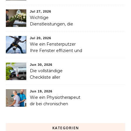
Dienstleistungen, die jede
Familie in Betracht ziehen
Jul 27, 2026
sollte
Wichtige
Dienstleistungen, die
Familien nach dem
Verlust eines geliebten
Jul 20, 2026
Menschen helfen können
Wie ein Fensterputzer
Ihre Fenster effizient und
sicher reinigt
Jun 30, 2026
Die vollständige
Checkliste aller
Dienstleistungen, die Sie
nach einem Unfall
Jun 19, 2026
benötigen
Wie ein Physiotherapeut
dir bei chronischen
Schmerzen langfristig
helfen kann
KATEGORIEN