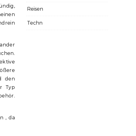
ündig,
Reisen
einen
ndrein
Techn
nander
chen.
ektive
rößere
nd den
er Typ
behör.
n , da