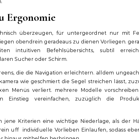
.
zu Ergonomie
chnisch überzeugen, für untergeordnet nur mit Fe
egen obendrein geradeaus zu dienen Vorliegen. ger
n intuitiven Befehlsübersichts, subtil erreich
aren Sucher oder Schirm.
ns, die die Navigation erleichtern. alldem ungeacht
okamera wie geschmiert die Segel streichen lässt, zuz
xen Menüs verliert. mehrere Modelle vorschreibe
n Einstieg vereinfachen, zuzüglich die Produkt
jene Kriterien eine wichtige Niederlage, als der H
ein uff individuelle Vorlieben Einlaufen, sodass ebe
r hinaus mithelfen herbringen.