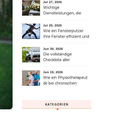
Familie in Betracht ziehen
Jul 27, 2026
sollte
Wichtige
Dienstleistungen, die
Familien nach dem
Verlust eines geliebten
Jul 20, 2026
Menschen helfen können
Wie ein Fensterputzer
Ihre Fenster effizient und
sicher reinigt
Jun 30, 2026
Die vollständige
Checkliste aller
Dienstleistungen, die Sie
nach einem Unfall
Jun 19, 2026
benötigen
Wie ein Physiotherapeut
dir bei chronischen
Schmerzen langfristig
helfen kann
KATEGORIEN