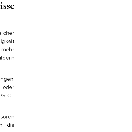
isse
elcher
igkeit
n mehr
ildern
ingen.
 oder
PS-C -
soren
n die