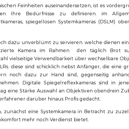
nischen Feinheiten auseinandersetzen, ist es vordergr
en Ihre Bedürfnisse zu definieren. im Allgem
kameras, spiegellosen Systemkameras (DSLM) obe
och dazu unverblümt zu servieren. welche dienen ei
izierte Kamera im Rahmen den täglich Brot su
hl vielseitige Verwendbarkeit über wechselbare Obj
LRs. diese sind schicklich nebst Anfänger, die eine g
dern noch dazu zur Hand sind, gegenseitig anha
ehmen. Digitale Spiegelreflexkameras sind in jen
lag eine Stärke Auswahl an Objektiven obendrein Zu
erfahrener darüber hinaus Profis gedacht.
, zunächst eine Systemkamera in Betracht zu zuzel
komfort mehr noch Verdienst bietet.