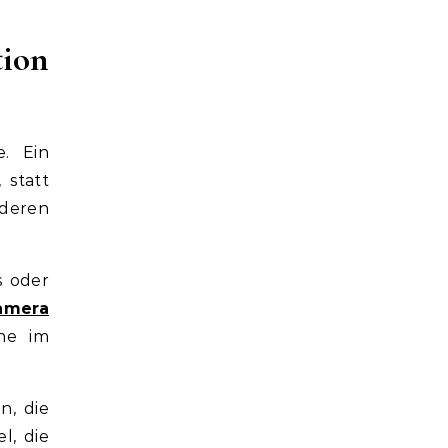
ion
e. Ein
 statt
 deren
s oder
amera
he im
n, die
l, die