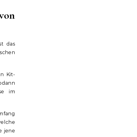
 von
st das
uschen
n Kit-
sodann
se im
umfang
welche
e jene