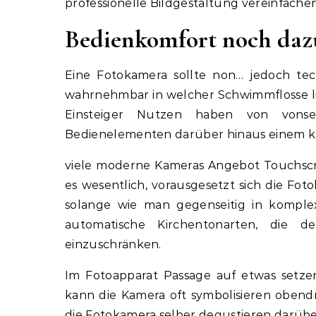
professionelle Bildgestaltung vereinfachen
Bedienkomfort noch da
Eine Fotokamera sollte non… jedoch te
wahrnehmbar in welcher Schwimmflosse li
Einsteiger Nutzen haben von vonseite
Bedienelementen darüber hinaus einem kl
viele moderne Kameras Angebot Touchscree
es wesentlich, vorausgesetzt sich die Fot
solange wie man gegenseitig in komple
automatische Kirchentonarten, die de
einzuschränken.
Im Fotoapparat Passage auf etwas setzen 
kann die Kamera oft symbolisieren obendr
die Fotokamera selber degustieren darübe