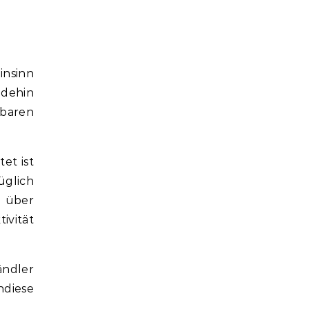
insinn
adehin
baren
et ist
üglich
n über
ivität
ändler
ndiese