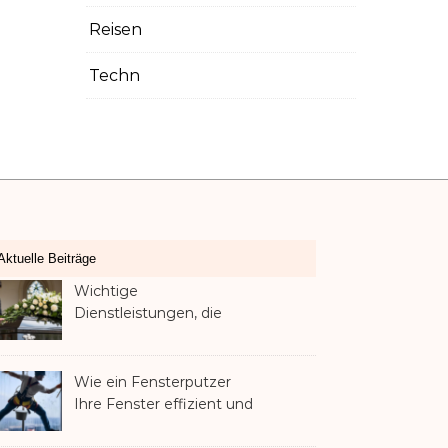
Reisen
Techn
Aktuelle Beiträge
Wichtige
Dienstleistungen, die
Familien nach dem
Verlust eines geliebten
Menschen helfen können
Wie ein Fensterputzer
Ihre Fenster effizient und
sicher reinigt