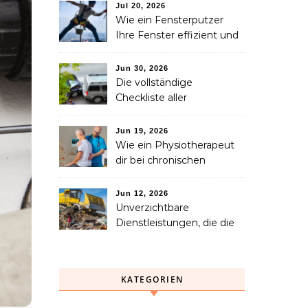
Verlust eines geliebten
Jul 20, 2026
Menschen helfen können
Wie ein Fensterputzer
Ihre Fenster effizient und
sicher reinigt
Jun 30, 2026
Die vollständige
Checkliste aller
Dienstleistungen, die Sie
nach einem Unfall
Jun 19, 2026
benötigen
Wie ein Physiotherapeut
dir bei chronischen
Schmerzen langfristig
helfen kann
Jun 12, 2026
Unverzichtbare
Dienstleistungen, die die
Abfallsammlung, das
Recycling und die
Entsorgung vereinfachen
KATEGORIEN