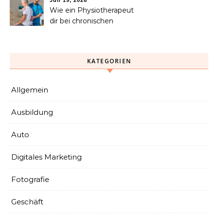
benötigen
Wie ein Physiotherapeut
dir bei chronischen
Schmerzen langfristig
helfen kann
KATEGORIEN
Allgemein
Ausbildung
Auto
Digitales Marketing
Fotografie
Geschäft