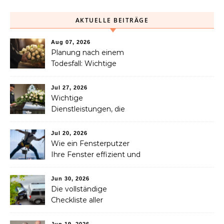
AKTUELLE BEITRÄGE
Aug 07, 2026
Planung nach einem
Todesfall: Wichtige
Dienstleistungen, die jede
Familie in Betracht ziehen
Jul 27, 2026
sollte
Wichtige
Dienstleistungen, die
Familien nach dem
Verlust eines geliebten
Jul 20, 2026
Menschen helfen können
Wie ein Fensterputzer
Ihre Fenster effizient und
sicher reinigt
Jun 30, 2026
Die vollständige
Checkliste aller
Dienstleistungen, die Sie
nach einem Unfall
Jun 19, 2026