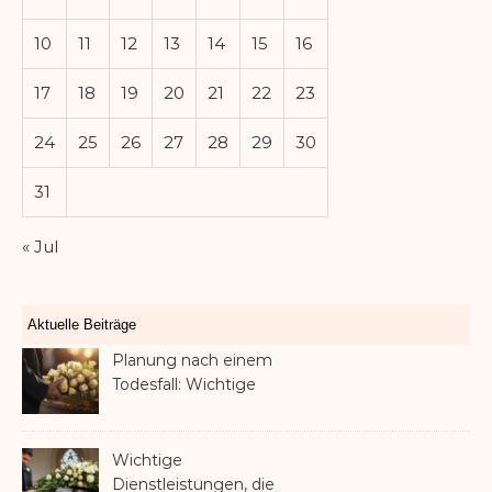
10
11
12
13
14
15
16
17
18
19
20
21
22
23
24
25
26
27
28
29
30
31
« Jul
Aktuelle Beiträge
Planung nach einem
Todesfall: Wichtige
Dienstleistungen, die jede
Familie in Betracht ziehen
sollte
Wichtige
Dienstleistungen, die