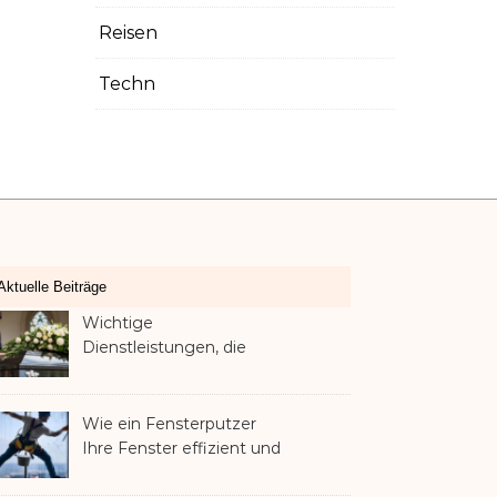
Reisen
Techn
Aktuelle Beiträge
Wichtige
Dienstleistungen, die
Familien nach dem
Verlust eines geliebten
Menschen helfen können
Wie ein Fensterputzer
Ihre Fenster effizient und
sicher reinigt