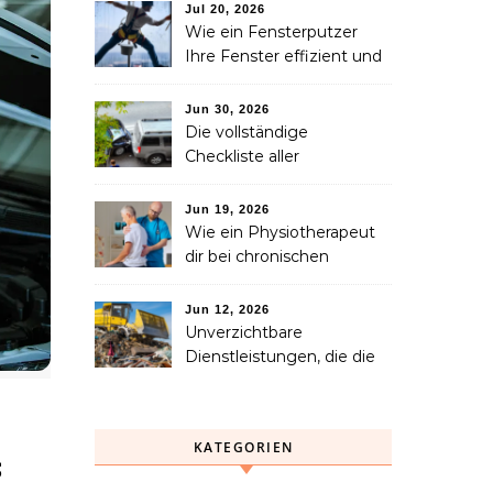
Verlust eines geliebten
Jul 20, 2026
Menschen helfen können
Wie ein Fensterputzer
Ihre Fenster effizient und
sicher reinigt
Jun 30, 2026
Die vollständige
Checkliste aller
Dienstleistungen, die Sie
nach einem Unfall
Jun 19, 2026
benötigen
Wie ein Physiotherapeut
dir bei chronischen
Schmerzen langfristig
helfen kann
Jun 12, 2026
Unverzichtbare
Dienstleistungen, die die
Abfallsammlung, das
Recycling und die
Entsorgung vereinfachen
KATEGORIEN
s