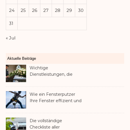
24
25
26
27
28
29
30
31
« Jul
Aktuelle Beiträge
Wichtige
Dienstleistungen, die
Familien nach dem
Verlust eines geliebten
Menschen helfen können
Wie ein Fensterputzer
Ihre Fenster effizient und
sicher reinigt
Die vollständige
Checkliste aller