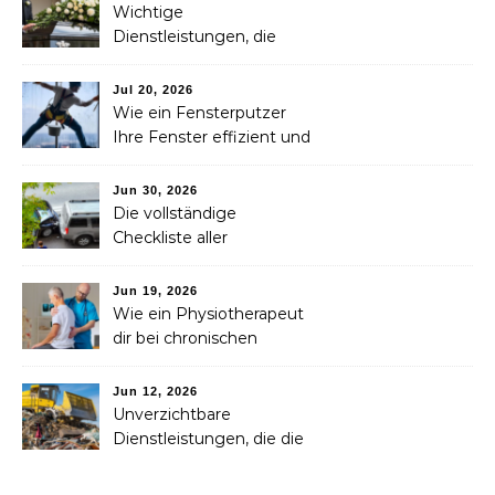
Wichtige
Dienstleistungen, die
Familien nach dem
Verlust eines geliebten
Jul 20, 2026
Menschen helfen können
Wie ein Fensterputzer
Ihre Fenster effizient und
sicher reinigt
Jun 30, 2026
Die vollständige
Checkliste aller
Dienstleistungen, die Sie
nach einem Unfall
Jun 19, 2026
benötigen
Wie ein Physiotherapeut
dir bei chronischen
Schmerzen langfristig
helfen kann
Jun 12, 2026
Unverzichtbare
Dienstleistungen, die die
Abfallsammlung, das
Recycling und die