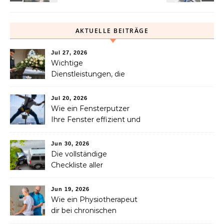
AKTUELLE BEITRÄGE
Jul 27, 2026
Wichtige
Dienstleistungen, die
Familien nach dem
Verlust eines geliebten
Jul 20, 2026
Menschen helfen können
Wie ein Fensterputzer
Ihre Fenster effizient und
sicher reinigt
Jun 30, 2026
Die vollständige
Checkliste aller
Dienstleistungen, die Sie
nach einem Unfall
Jun 19, 2026
benötigen
Wie ein Physiotherapeut
dir bei chronischen
Schmerzen langfristig