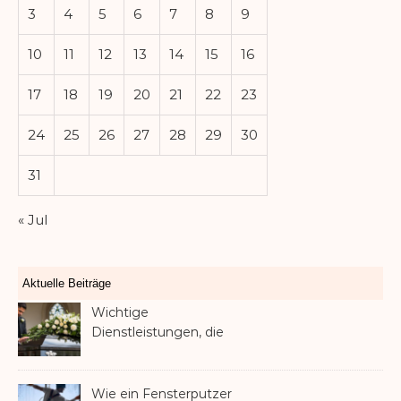
3
4
5
6
7
8
9
10
11
12
13
14
15
16
17
18
19
20
21
22
23
24
25
26
27
28
29
30
31
« Jul
Aktuelle Beiträge
Wichtige
Dienstleistungen, die
Familien nach dem
Verlust eines geliebten
Menschen helfen können
Wie ein Fensterputzer