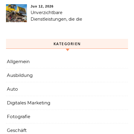
helfen kann
Jun 12, 2026
Unverzichtbare
Dienstleistungen, die die
Abfallsammlung, das
Recycling und die
Entsorgung vereinfachen
KATEGORIEN
Allgemein
Ausbildung
Auto
Digitales Marketing
Fotografie
Geschäft