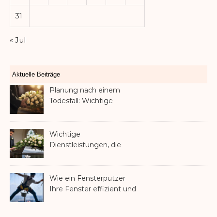
31
« Jul
Aktuelle Beiträge
Planung nach einem
Todesfall: Wichtige
Dienstleistungen, die jede
Familie in Betracht ziehen
sollte
Wichtige
Dienstleistungen, die
Familien nach dem
Verlust eines geliebten
Menschen helfen können
Wie ein Fensterputzer
Ihre Fenster effizient und
sicher reinigt