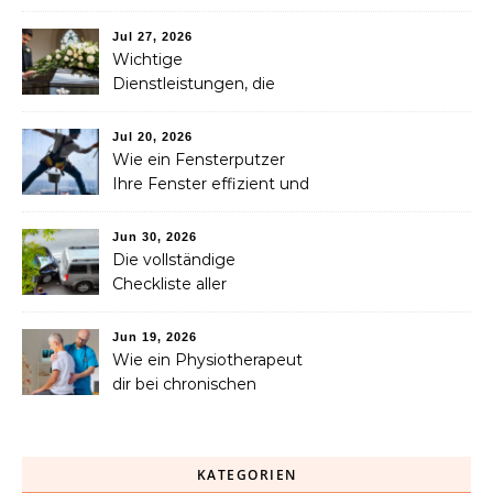
Dienstleistungen, die jede
Familie in Betracht ziehen
Jul 27, 2026
sollte
Wichtige
Dienstleistungen, die
Familien nach dem
Verlust eines geliebten
Jul 20, 2026
Menschen helfen können
Wie ein Fensterputzer
Ihre Fenster effizient und
sicher reinigt
Jun 30, 2026
Die vollständige
Checkliste aller
Dienstleistungen, die Sie
nach einem Unfall
Jun 19, 2026
benötigen
Wie ein Physiotherapeut
dir bei chronischen
Schmerzen langfristig
helfen kann
KATEGORIEN