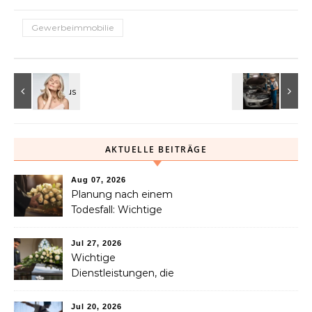
Gewerbeimmobilie
AKTUELLE BEITRÄGE
Aug 07, 2026
Planung nach einem
Todesfall: Wichtige
Dienstleistungen, die jede
Familie in Betracht ziehen
Jul 27, 2026
sollte
Wichtige
Dienstleistungen, die
Familien nach dem
Verlust eines geliebten
Jul 20, 2026