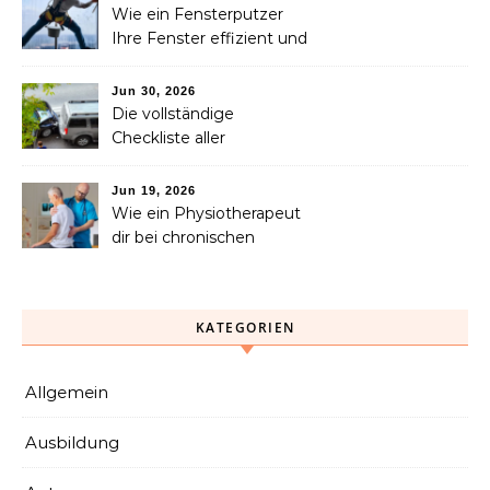
Menschen helfen können
Wie ein Fensterputzer
Ihre Fenster effizient und
sicher reinigt
Jun 30, 2026
Die vollständige
Checkliste aller
Dienstleistungen, die Sie
nach einem Unfall
Jun 19, 2026
benötigen
Wie ein Physiotherapeut
dir bei chronischen
Schmerzen langfristig
helfen kann
KATEGORIEN
Allgemein
Ausbildung