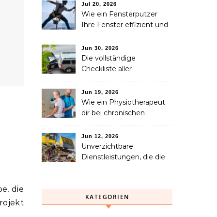
Verlust eines geliebten
Jul 20, 2026
Menschen helfen können
Wie ein Fensterputzer
Ihre Fenster effizient und
sicher reinigt
Jun 30, 2026
Die vollständige
Checkliste aller
Dienstleistungen, die Sie
nach einem Unfall
Jun 19, 2026
benötigen
Wie ein Physiotherapeut
dir bei chronischen
e
Schmerzen langfristig
helfen kann
Jun 12, 2026
Unverzichtbare
Dienstleistungen, die die
Abfallsammlung, das
Recycling und die
Entsorgung vereinfachen
KATEGORIEN
rojekt