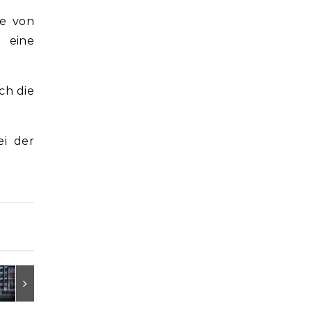
ge von
 eine
ch die
ei der