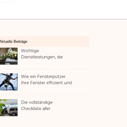
Aktuelle Beiträge
Wichtige
Dienstleistungen, die
Familien nach dem
Verlust eines geliebten
Menschen helfen können
Wie ein Fensterputzer
Ihre Fenster effizient und
sicher reinigt
Die vollständige
Checkliste aller
Dienstleistungen, die Sie
nach einem Unfall