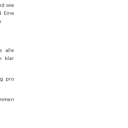
nd wie
. Eine
.
e alle
n klar
ng pro
kommen