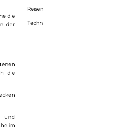
Reisen
ne die
Techn
in der
tenen
ch die
lecken
n und
che im