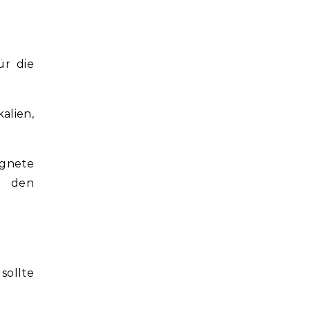
ür die
alien,
ignete
d den
sollte