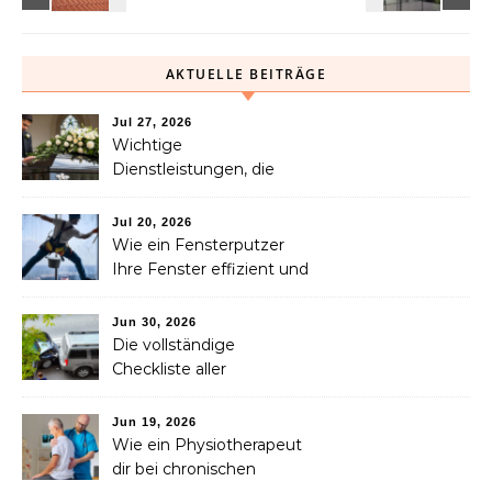
AKTUELLE BEITRÄGE
Jul 27, 2026
Wichtige
Dienstleistungen, die
Familien nach dem
Verlust eines geliebten
Jul 20, 2026
Menschen helfen können
Wie ein Fensterputzer
Ihre Fenster effizient und
sicher reinigt
Jun 30, 2026
Die vollständige
Checkliste aller
Dienstleistungen, die Sie
nach einem Unfall
Jun 19, 2026
benötigen
Wie ein Physiotherapeut
dir bei chronischen