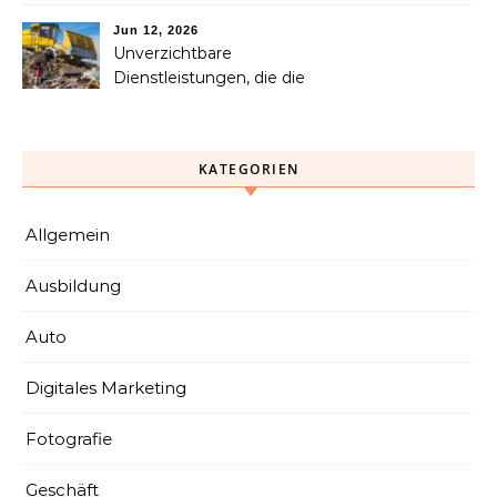
Schmerzen langfristig
helfen kann
Jun 12, 2026
Unverzichtbare
Dienstleistungen, die die
Abfallsammlung, das
Recycling und die
Entsorgung vereinfachen
KATEGORIEN
Allgemein
Ausbildung
Auto
Digitales Marketing
Fotografie
Geschäft