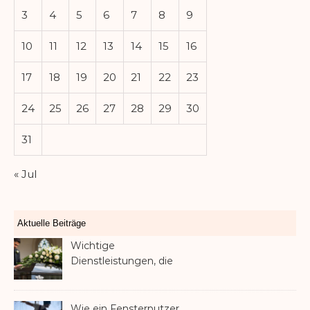
3
4
5
6
7
8
9
10
11
12
13
14
15
16
17
18
19
20
21
22
23
24
25
26
27
28
29
30
31
« Jul
Aktuelle Beiträge
Wichtige
Dienstleistungen, die
Familien nach dem
Verlust eines geliebten
Menschen helfen können
Wie ein Fensterputzer