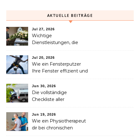
AKTUELLE BEITRÄGE
Jul 27, 2026
Wichtige
Dienstleistungen, die
Familien nach dem
Verlust eines geliebten
Jul 20, 2026
Menschen helfen können
Wie ein Fensterputzer
Ihre Fenster effizient und
sicher reinigt
Jun 30, 2026
Die vollständige
Checkliste aller
Dienstleistungen, die Sie
nach einem Unfall
Jun 19, 2026
benötigen
Wie ein Physiotherapeut
dir bei chronischen
Schmerzen langfristig