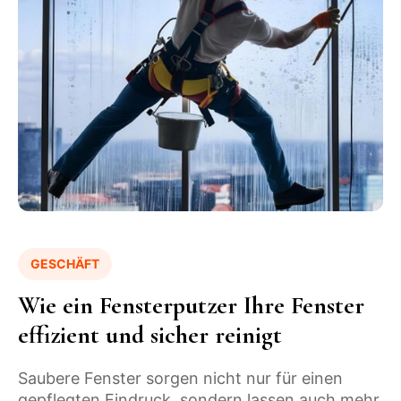
GESCHÄFT
Wie ein Fensterputzer Ihre Fenster
D
effizient und sicher reinigt
D
n
U
Saubere Fenster sorgen nicht nur für einen
gepflegten Eindruck, sondern lassen auch mehr