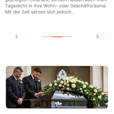
Ei
Tageslicht in Ihre Wohn- oder Geschäftsräume.
.
ve
Mit der Zeit setzen sich jedoch…
üb
Mo
üb