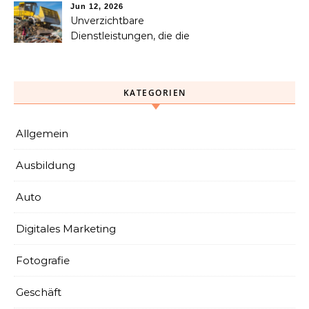
helfen kann
Jun 12, 2026
Unverzichtbare
Dienstleistungen, die die
Abfallsammlung, das
Recycling und die
Entsorgung vereinfachen
KATEGORIEN
Allgemein
Ausbildung
Auto
Digitales Marketing
Fotografie
Geschäft