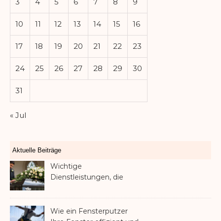
3
4
5
6
7
8
9
10
11
12
13
14
15
16
17
18
19
20
21
22
23
24
25
26
27
28
29
30
31
« Jul
Aktuelle Beiträge
Wichtige
Dienstleistungen, die
Familien nach dem
Verlust eines geliebten
Menschen helfen können
Wie ein Fensterputzer